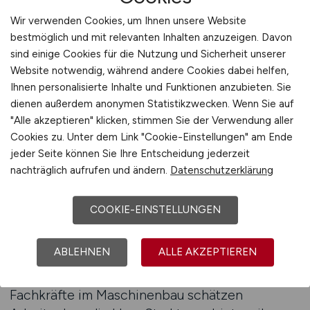
Mitarbeitergewinnung nicht mit der
Wir verwenden Cookies, um Ihnen unsere Website
erfolgreichen Einstellung. Nachhaltige
bestmöglich und mit relevanten Inhalten anzuzeigen. Davon
Personalstrategien beginnen dort, wo andere
sind einige Cookies für die Nutzung und Sicherheit unserer
aufhören – bei der Bindung und Entwicklung
Website notwendig, während andere Cookies dabei helfen,
Ihnen personalisierte Inhalte und Funktionen anzubieten. Sie
von Fachkräften. Unternehmen, die langfristig
dienen außerdem anonymen Statistikzwecken. Wenn Sie auf
erfolgreich sein wollen, verstehen
"Alle akzeptieren" klicken, stimmen Sie der Verwendung aller
Mitarbeiterbindung als Teil ihrer
Cookies zu. Unter dem Link "Cookie-Einstellungen" am Ende
Recruitingstrategie. Denn jeder gewonnene
jeder Seite können Sie Ihre Entscheidung jederzeit
Ingenieur, jeder erfahrene Techniker und jede
nachträglich aufrufen und ändern.
Datenschutzerklärung
spezialisierte Fachkraft ist ein wertvolles Gut,
dessen Erhalt strategische Aufmerksamkeit
COOKIE-EINSTELLUNGEN
verdient.
ABLEHNEN
ALLE AKZEPTIEREN
Nachhaltige Mitarbeiterbindung basiert auf
Vertrauen, Transparenz und Entwicklung.
Fachkräfte im Maschinenbau schätzen