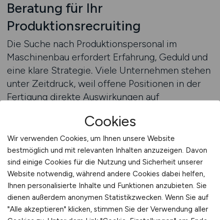
Beratung für Ihr
Produktionsrecruiting
Die Suche nach Produktionspersonal im
Maschinenbau erfordert Erfahrung, Geduld und
eine klare Strategie. Viele Unternehmen stehen
unter Zeitdruck, weil offene Positionen in der
Fertigung direkte Auswirkungen auf
Liefertermine und Produktionsvolumen haben.
Cookies
Gleichzeitig ist der Arbeitsmarkt in diesem
Bereich stark umkämpft, was die Rekrutierung
Wir verwenden Cookies, um Ihnen unsere Website
zusätzlich erschwert. Daher lohnt es sich, den
bestmöglich und mit relevanten Inhalten anzuzeigen. Davon
Recruitingprozess strukturiert aufzubauen und
sind einige Cookies für die Nutzung und Sicherheit unserer
Website notwendig, während andere Cookies dabei helfen,
langfristig zu denken.
Ihnen personalisierte Inhalte und Funktionen anzubieten. Sie
dienen außerdem anonymen Statistikzwecken. Wenn Sie auf
Ein erster Schritt ist die Analyse des konkreten
"Alle akzeptieren" klicken, stimmen Sie der Verwendung aller
Personalbedarfs. Welche Qualifikationen