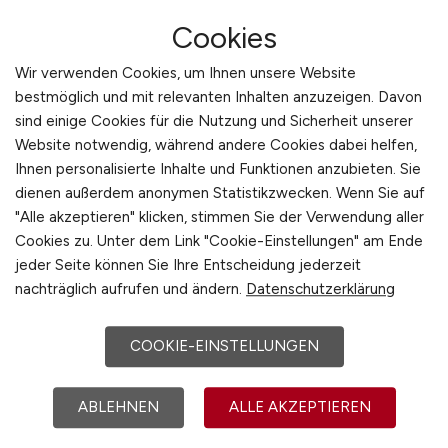
schalten
Cookies
Individuelle Beratung für
Wir verwenden Cookies, um Ihnen unsere Website
bestmöglich und mit relevanten Inhalten anzuzeigen. Davon
modernes Recruiting
sind einige Cookies für die Nutzung und Sicherheit unserer
Moderne Recruiting-Methoden entfalten ihre
Website notwendig, während andere Cookies dabei helfen,
Ihnen personalisierte Inhalte und Funktionen anzubieten. Sie
Wirkung nur dann, wenn sie zur Struktur, Kultur
dienen außerdem anonymen Statistikzwecken. Wenn Sie auf
und Zielsetzung eines Unternehmens passen.
"Alle akzeptieren" klicken, stimmen Sie der Verwendung aller
Ein Mittelständler im Anlagenbau benötigt
Cookies zu. Unter dem Link "Cookie-Einstellungen" am Ende
andere Ansätze als ein internationaler Konzern
jeder Seite können Sie Ihre Entscheidung jederzeit
mit mehreren Standorten. Deshalb ist
nachträglich aufrufen und ändern.
Datenschutzerklärung
individuelle Beratung ein entscheidender
Bestandteil jedes erfolgreichen Recruiting-
COOKIE-EINSTELLUNGEN
Prozesses. Sie sorgt dafür, dass Strategien nicht
nur theoretisch funktionieren, sondern
ABLEHNEN
ALLE AKZEPTIEREN
praktisch wirken.