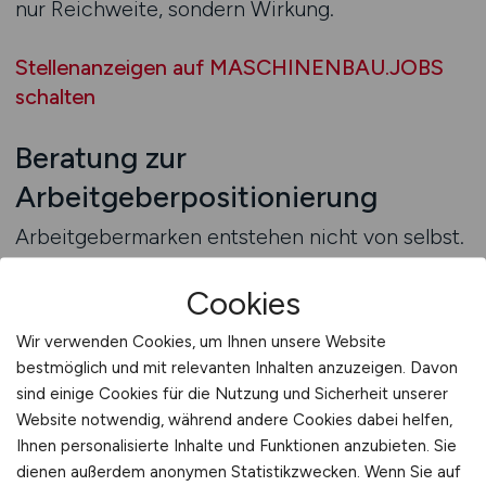
nur Reichweite, sondern Wirkung.
Stellenanzeigen auf MASCHINENBAU.JOBS
schalten
Beratung zur
Arbeitgeberpositionierung
Arbeitgebermarken entstehen nicht von selbst.
Sie sind das Ergebnis strategischer Planung,
klarer Kommunikation und gezielter Präsenz.
Cookies
Eine Beratung zur Arbeitgeberpositionierung
Wir verwenden Cookies, um Ihnen unsere Website
hilft Unternehmen im Maschinenbau, diese
bestmöglich und mit relevanten Inhalten anzuzeigen. Davon
Elemente zu verbinden. Sie zeigt, wie
sind einige Cookies für die Nutzung und Sicherheit unserer
Sichtbarkeit gezielt aufgebaut und langfristig
Website notwendig, während andere Cookies dabei helfen,
gehalten werden kann. Dabei geht es nicht um
Ihnen personalisierte Inhalte und Funktionen anzubieten. Sie
oberflächliches Employer Branding, sondern um
dienen außerdem anonymen Statistikzwecken. Wenn Sie auf