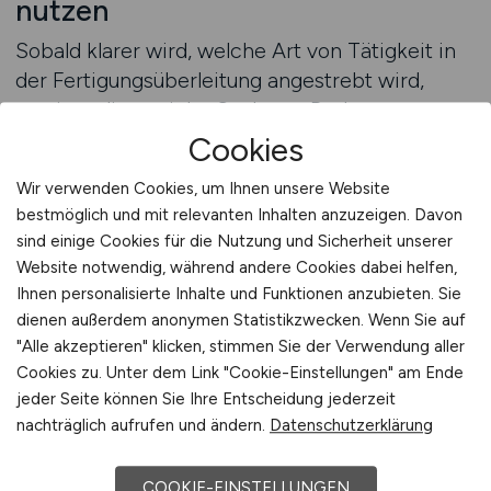
nutzen
Sobald klarer wird, welche Art von Tätigkeit in
der Fertigungsüberleitung angestrebt wird,
gewinnt die gezielte Suche an Bedeutung.
Bewerber möchten ihre Zeit effizient einsetzen
Cookies
und sich auf Stellenangebote konzentrieren, die
Wir verwenden Cookies, um Ihnen unsere Website
ihrem Profil entsprechen. Eine strukturierte
bestmöglich und mit relevanten Inhalten anzuzeigen. Davon
Suchmöglichkeit unterstützt dabei, relevante
sind einige Cookies für die Nutzung und Sicherheit unserer
Positionen gezielt zu identifizieren und
Website notwendig, während andere Cookies dabei helfen,
übersichtlich darzustellen.
Ihnen personalisierte Inhalte und Funktionen anzubieten. Sie
MASCHINENBAU.JOBS fungiert hierbei als
dienen außerdem anonymen Statistikzwecken. Wenn Sie auf
spezialisiertes Jobportal, auf dem
"Alle akzeptieren" klicken, stimmen Sie der Verwendung aller
Cookies zu. Unter dem Link "Cookie-Einstellungen" am Ende
entsprechende Stellenanzeigen veröffentlicht
jeder Seite können Sie Ihre Entscheidung jederzeit
werden und über Suchfunktionen auffindbar
nachträglich aufrufen und ändern.
Datenschutzerklärung
sind.
COOKIE-EINSTELLUNGEN