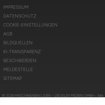
IMPRESSUM
DATENSCHUTZ
COOKIE-EINSTELLUNGEN
AGB
BILDQUELLEN
KI-TRANSPARENZ
BESCHWERDEN
MELDESTELLE
SITEMAP
© 2026 MASCHINENBAU.JOBS – ZIEGELER MEDIEN GMBH • Alle
Rechte vorbehalten.