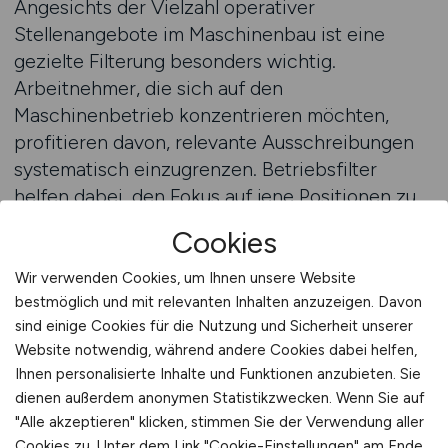
Angesichts der Vielzahl operativer
Stellenangebote im Maschinenbau ist eine
gezielte Filterung besonders wichtig.
Arbeitnehmer, die sich auf den
Maschinenbetrieb konzentrieren möchten,
profitieren davon, relevante Ausschreibungen
systematisch einzugrenzen. Betriebsfilter
helfen dabei, den Fokus auf jene Positionen zu
legen, die fachlich, organisatorisch und
Cookies
persönlich gut passen. Gerade im operativen
Umfeld entscheiden Details über die
Wir verwenden Cookies, um Ihnen unsere Website
Passgenauigkeit einer Stelle.
bestmöglich und mit relevanten Inhalten anzuzeigen. Davon
sind einige Cookies für die Nutzung und Sicherheit unserer
Website notwendig, während andere Cookies dabei helfen,
Durch den Einsatz passender Filter können
Ihnen personalisierte Inhalte und Funktionen anzubieten. Sie
Arbeitnehmer gezielt nach
dienen außerdem anonymen Statistikzwecken. Wenn Sie auf
Maschinenbetriebsstellen suchen, die
"Alle akzeptieren" klicken, stimmen Sie der Verwendung aller
bestimmte Rahmenbedingungen oder
Cookies zu. Unter dem Link "Cookie-Einstellungen" am Ende