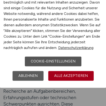
Profil entsprechen. Eine strukturierte
bestmöglich und mit relevanten Inhalten anzuzeigen. Davon
Suchmöglichkeit unterstützt dabei, relevante
sind einige Cookies für die Nutzung und Sicherheit unserer
Website notwendig, während andere Cookies dabei helfen,
Prüfstellen gezielt zu identifizieren und
Ihnen personalisierte Inhalte und Funktionen anzubieten. Sie
übersichtlich darzustellen.
dienen außerdem anonymen Statistikzwecken. Wenn Sie auf
MASCHINENBAU.JOBS fungiert hierbei als
"Alle akzeptieren" klicken, stimmen Sie der Verwendung aller
spezialisiertes Jobportal, auf dem
Cookies zu. Unter dem Link "Cookie-Einstellungen" am Ende
entsprechende Stellenanzeigen veröffentlicht
jeder Seite können Sie Ihre Entscheidung jederzeit
werden und über Suchfunktionen auffindbar
nachträglich aufrufen und ändern.
Datenschutzerklärung
sind.
COOKIE-EINSTELLUNGEN
Durch eine gezielte Suche lassen sich
unterschiedliche Kriterien miteinander
ABLEHNEN
ALLE AKZEPTIEREN
kombinieren, um Prüf- und Abnahmepositionen
passgenau zu finden. Bewerber können ihre
Recherche an Aufgabenbereichen,
Erfahrungsstufen oder technischen
Schwerpunkten ausrichten. Diese