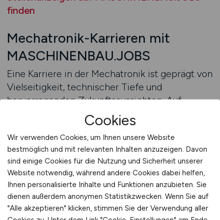
finden
Mechatronik-Karrieren mit
MASCHINENBAU.JOBS
Eine Karriere in der Mechatronik ist geprägt von
Vielseitigkeit, technischer Tiefe und
hervorragenden Zukunftsaussichten. Auf
MASCHINENBAU.JOBS finden Arbeitnehmer
Cookies
gezielt Stellenangebote, die exakt auf ihre
Wir verwenden Cookies, um Ihnen unsere Website
Kompetenzen zugeschnitten sind. Das Portal
bestmöglich und mit relevanten Inhalten anzuzeigen. Davon
bündelt aktuelle Ausschreibungen aus der
sind einige Cookies für die Nutzung und Sicherheit unserer
gesamten Maschinenbaubranche – von der
Website notwendig, während andere Cookies dabei helfen,
industriellen Fertigung bis zur Forschung.
Ihnen personalisierte Inhalte und Funktionen anzubieten. Sie
dienen außerdem anonymen Statistikzwecken. Wenn Sie auf
Der Vorteil liegt in der Spezialisierung. Während
"Alle akzeptieren" klicken, stimmen Sie der Verwendung aller
allgemeine Jobbörsen viele Branchen