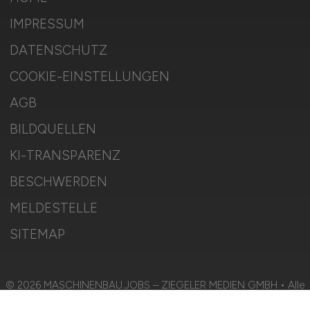
IMPRESSUM
DATENSCHUTZ
COOKIE-EINSTELLUNGEN
AGB
BILDQUELLEN
KI-TRANSPARENZ
BESCHWERDEN
MELDESTELLE
SITEMAP
© 2026 MASCHINENBAU.JOBS – ZIEGELER MEDIEN GMBH • Alle
Rechte vorbehalten.