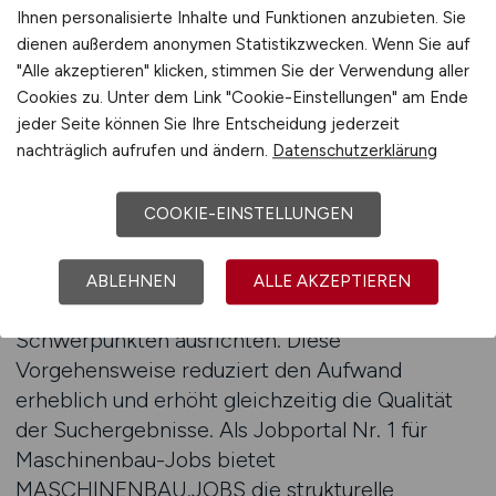
spezialisiertes Jobportal, auf dem
Ihnen personalisierte Inhalte und Funktionen anzubieten. Sie
entsprechende Stellenanzeigen veröffentlicht
dienen außerdem anonymen Statistikzwecken. Wenn Sie auf
werden und über Suchfunktionen auffindbar
"Alle akzeptieren" klicken, stimmen Sie der Verwendung aller
Cookies zu. Unter dem Link "Cookie-Einstellungen" am Ende
sind.
jeder Seite können Sie Ihre Entscheidung jederzeit
nachträglich aufrufen und ändern.
Datenschutzerklärung
Durch eine gezielte Suche lassen sich
unterschiedliche Kriterien miteinander
COOKIE-EINSTELLUNGEN
kombinieren, um Prüf- und Testaufgaben
passgenau zu finden. Bewerber können ihre
Recherche an Aufgabenbereichen,
ABLEHNEN
ALLE AKZEPTIEREN
Erfahrungsstufen oder technischen
Schwerpunkten ausrichten. Diese
Vorgehensweise reduziert den Aufwand
erheblich und erhöht gleichzeitig die Qualität
der Suchergebnisse. Als Jobportal Nr. 1 für
Maschinenbau-Jobs bietet
MASCHINENBAU.JOBS die strukturelle