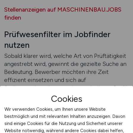
Stellenanzeigen auf MASCHINENBAU.JOBS
finden
Prüfwesenfilter im Jobfinder
nutzen
Sobald klarer wird, welche Art von Prüftätigkeit
angestrebt wird, gewinnt die gezielte Suche an
Bedeutung. Bewerber möchten ihre Zeit
effizient einsetzen und sich auf
Stellenangebote konzentrieren, die ihrem Profil
entsprechen. Eine strukturierte
Cookies
Suchmöglichkeit unterstützt dabei, relevante
Wir verwenden Cookies, um Ihnen unsere Website
Prüfstellen gezielt zu identifizieren und
bestmöglich und mit relevanten Inhalten anzuzeigen. Davon
übersichtlich darzustellen.
sind einige Cookies für die Nutzung und Sicherheit unserer
MASCHINENBAU.JOBS fungiert hierbei als
Website notwendig, während andere Cookies dabei helfen,