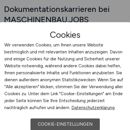
Dokumentationskarrieren bei
MASCHINENBAU.JOBS
Im Maschinenbau sind qualifizierte Fachkräfte
Cookies
für technische Dokumentation gefragter denn
Wir verwenden Cookies, um Ihnen unsere Website
je. Über spezialisierte Jobportale lassen sich
bestmöglich und mit relevanten Inhalten anzuzeigen. Davon
gezielt passende Positionen finden – von der
sind einige Cookies für die Nutzung und Sicherheit unserer
klassischen technischen Redaktion bis hin zu
Website notwendig, während andere Cookies dabei helfen,
Managementfunktionen in der
Ihnen personalisierte Inhalte und Funktionen anzubieten. Sie
Dokumentationskoordination. Diese Plattformen
dienen außerdem anonymen Statistikzwecken. Wenn Sie auf
bündeln aktuelle Stellenanzeigen aus der
"Alle akzeptieren" klicken, stimmen Sie der Verwendung aller
gesamten Branche und bieten Bewerbern einen
Cookies zu. Unter dem Link "Cookie-Einstellungen" am Ende
klaren Überblick über den Arbeitsmarkt.
jeder Seite können Sie Ihre Entscheidung jederzeit
nachträglich aufrufen und ändern.
Datenschutzerklärung
Unternehmen veröffentlichen regelmäßig Jobs
für Fachkräfte, die technische Informationen
COOKIE-EINSTELLUNGEN