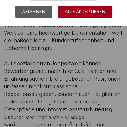
professionell aufbereiten können. Dabei sind
Genauigkeit, Verständlichkeit und
ABLEHNEN
ALLE AKZEPTIEREN
Rechtskonformität zentrale Anforderungen.
Viele Maschinenbauunternehmen legen großen
Wert auf eine hochwertige Dokumentation, weil
sie maßgeblich zur Kundenzufriedenheit und
Sicherheit beiträgt.
Auf spezialisierten Jobportalen können
Bewerber gezielt nach ihrer Qualifikation und
Erfahrung suchen. Die angebotenen Positionen
umfassen nicht nur klassische
Redaktionsaufgaben, sondern auch Tätigkeiten
in der Übersetzung, Qualitätssicherung,
Datenpflege und Informationsstrukturierung.
Dadurch eröffnen sich vielfältige
Karrierechancen in einem Berufsfeld, das