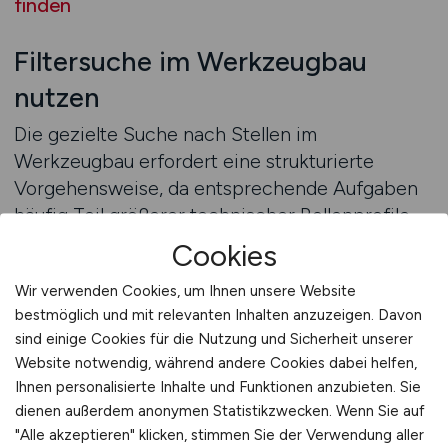
finden
Filtersuche im Werkzeugbau
nutzen
Die gezielte Suche nach Stellen im
Werkzeugbau erfordert eine strukturierte
Vorgehensweise, da entsprechende Aufgaben
häufig Teil größerer technischer Rollenprofile
sind. Filterfunktionen helfen dabei, relevante
Cookies
Werkzeugbaustellen sichtbar zu machen und
Wir verwenden Cookies, um Ihnen unsere Website
die Suche effizient zu gestalten. Für
bestmöglich und mit relevanten Inhalten anzuzeigen. Davon
Arbeitnehmer bedeutet das eine deutliche
sind einige Cookies für die Nutzung und Sicherheit unserer
Reduzierung von Streuverlusten und eine
Website notwendig, während andere Cookies dabei helfen,
höhere Qualität der Suchergebnisse. Gerade im
Ihnen personalisierte Inhalte und Funktionen anzubieten. Sie
Maschinenbau, wo viele Tätigkeiten
dienen außerdem anonymen Statistikzwecken. Wenn Sie auf
ineinandergreifen, ist diese gezielte
"Alle akzeptieren" klicken, stimmen Sie der Verwendung aller