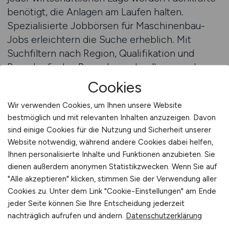
benötigt, die Anlagen am Laufen halten.
Spezialisierte Jobbörsen für Maschinenbau-
Jobs erleichtern die Suche erheblich. Mit
Suchfiltern nach Region, Qualifikation und
Branche finden Bewerber schnell passende
Angebote – vom Servicetechniker bis zum
Cookies
Instandhaltungsleiter. Wer sich für Wartung und
Wir verwenden Cookies, um Ihnen unsere Website
Instandhaltung entscheidet, wählt einen Beruf
bestmöglich und mit relevanten Inhalten anzuzeigen. Davon
mit Zukunft, Verantwortung und Stabilität.
sind einige Cookies für die Nutzung und Sicherheit unserer
Website notwendig, während andere Cookies dabei helfen,
Stellenanzeigen auf MASCHINENBAU.JOBS
Ihnen personalisierte Inhalte und Funktionen anzubieten. Sie
finden
dienen außerdem anonymen Statistikzwecken. Wenn Sie auf
"Alle akzeptieren" klicken, stimmen Sie der Verwendung aller
Mit MASCHINENBAU.JOBS stabil
Cookies zu. Unter dem Link "Cookie-Einstellungen" am Ende
jeder Seite können Sie Ihre Entscheidung jederzeit
Karriere machen
nachträglich aufrufen und ändern.
Datenschutzerklärung