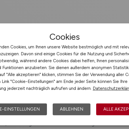
 von Wartungs- und Reparaturarbeiten an Fahrzeugen alle
Cookies
d Behebung von mechanischen und elektronischen Probl
g von Inspektionen gemäß Herstellervorgaben
nden Cookies, um Ihnen unsere Website bestmöglich und mit rele
Nachrüstung von Zubehör und Sonderausstattungen
nzuzeigen. Davon sind einige Cookies für die Nutzung und Sicherh
g von Fehleranalysen mithilfe moderner Diagnosetools
otwendig, während andere Cookies dabei helfen, Ihnen personalisi
n Kunden hinsichtlich notwendiger Reparaturen und Wart
nd Funktionen anzubieten. Sie dienen außerdem anonymen Statisti
ng der Einhaltung von Sicherheits- und Qualitätsstandards
uf "Alle akzeptieren" klicken, stimmen Sie der Verwendung aller C
Link "Cookie-Einstellungen" am Ende jeder Seite können Sie Ihre
ng jederzeit nachträglich aufrufen und ändern.
Datenschutzerklä
ene Ausbildung als KFZ-Mechatroniker oder vergleichbare
nntnisse in der Fahrzeugtechnik und Elektronik
E-EINSTELLUNGEN
ABLEHNEN
ALLE AKZEP
hes Geschick und technisches Verständnis
eit, Teamfähigkeit und Kundenorientierung