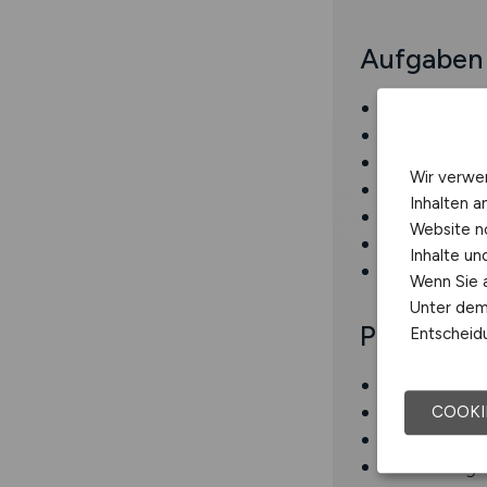
Aufgaben
Durchführung
Diagnose un
Durchführun
Wir verwe
Einbau und 
Inhalten a
Durchführun
Website n
Beratung vo
Inhalte u
Sicherstellu
Wenn Sie a
Unter dem 
Profil
Entscheidu
Abgeschloss
Fundierte Ke
COOKI
Handwerklic
Zuverlässigk