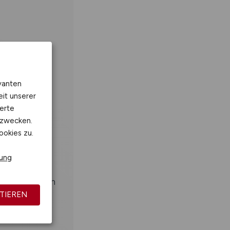
r Art
emen
vanten
eit unserer
erte
ungsarbeiten
kzwecken.
ookies zu.
rung
 Qualifikation
TIEREN