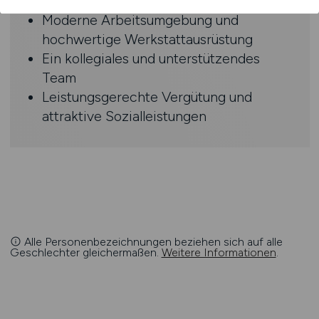
verantwortungsvolle Tätigkeit
Moderne Arbeitsumgebung und
hochwertige Werkstattausrüstung
Ein kollegiales und unterstützendes
Team
Leistungsgerechte Vergütung und
attraktive Sozialleistungen
Alle Personenbezeichnungen beziehen sich auf alle
Geschlechter gleichermaßen.
Weitere Informationen
.