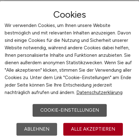
Profil
Cookies
Abgeschlossene Ausbildung als KFZ-
Wir verwenden Cookies, um Ihnen unsere Website
Mechatroniker oder vergleichbare
bestmöglich und mit relevanten Inhalten anzuzeigen. Davon
Qualifikation
sind einige Cookies für die Nutzung und Sicherheit unserer
Website notwendig, während andere Cookies dabei helfen,
Fundierte Kenntnisse in der
Ihnen personalisierte Inhalte und Funktionen anzubieten. Sie
Fahrzeugtechnik und Elektronik
dienen außerdem anonymen Statistikzwecken. Wenn Sie auf
Handwerkliches Geschick und
"Alle akzeptieren" klicken, stimmen Sie der Verwendung aller
technisches Verständnis
Cookies zu. Unter dem Link "Cookie-Einstellungen" am Ende
Zuverlässigkeit, Teamfähigkeit und
jeder Seite können Sie Ihre Entscheidung jederzeit
Kundenorientierung
nachträglich aufrufen und ändern.
Datenschutzerklärung
Führerschein der Klasse B
COOKIE-EINSTELLUNGEN
Benefits
ABLEHNEN
ALLE AKZEPTIEREN
Eine abwechslungsreiche und