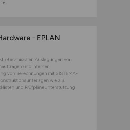
eim
 Hardware - EPLAN
ektrotechnischen Auslegungen von
aufträgen und internen
ung von Berechnungen mit SISTEMA-
Konstruktionsunterlagen wie z.B.
cklisten und PrüfpläneUnterstützung