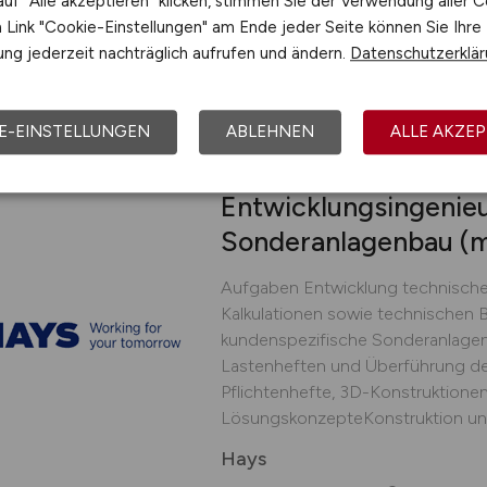
uf "Alle akzeptieren" klicken, stimmen Sie der Verwendung aller C
Link "Cookie-Einstellungen" am Ende jeder Seite können Sie Ihre
Hays
ng jederzeit nachträglich aufrufen und ändern.
Datenschutzerklä
vor 3 Tagen
Bad Dürkh
E-EINSTELLUNGEN
ABLEHNEN
ALLE AKZEP
Entwicklungsingenieu
Sonderanlagenbau
(
Aufgaben Entwicklung technischer
Kalkulationen sowie technischen 
kundenspezifische Sonderanlage
Lastenheften und Überführung de
Pflichtenhefte, 3D-Konstruktione
LösungskonzepteKonstruktion und
Hays