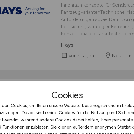
Innenraumkonzepte für Sonderaus
FahrzeugvariantenTechnische Mac
Anforderungen sowie Definition g
RealisierungsstrategienBetreuung
Konzeptphase bis zur technischen.
Hays
vor 3 Tagen
Neu-Ulm
Kfz-Mechatroniker
(
Cookies
Aufgaben Betreuung der Prüfständ
nden Cookies, um Ihnen unsere Website bestmöglich und mit rele
InstandhaltungAuf-, Ab-, Umarbei
nzuzeigen. Davon sind einige Cookies für die Nutzung und Sicherh
PrüfständenSelbständige Fehlers
otwendig, während andere Cookies dabei helfen, Ihnen personalisi
FehlerbehebungKleinere Messarb
nd Funktionen anzubieten. Sie dienen außerdem anonymen Statisti
Profil...