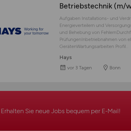
Betriebstechnik
(m/w
Aufgaben Installations- und Verd
Energieverteilern und Versorgun
und Behebung von FehlernDurch
PrüfungenInbetriebnahmen von el
GerätenWartungsarbeiten Profil...
Hays
vor 3 Tagen
Bonn
Erhalten Sie neue Jobs bequem per
E-Mail
!