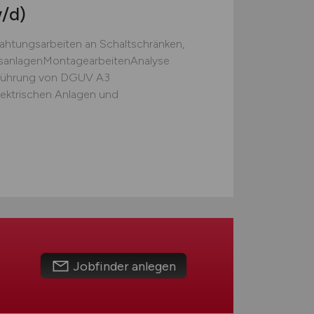
/d)
rahtungsarbeiten an Schaltschränken,
gsanlagenMontagearbeitenAnalyse
führung von DGUV A3
ektrischen Anlagen und
Jobfinder anlegen