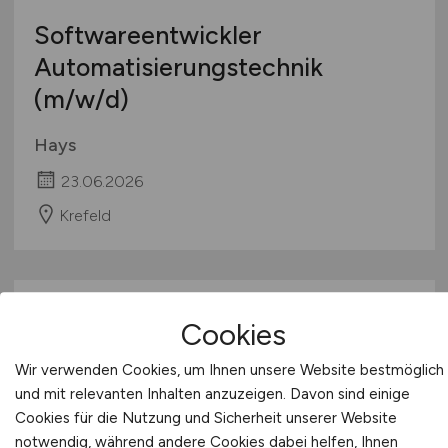
Softwareentwickler
Automatisierungstechnik
(m/w/d)
Hays
23.06.2026
Krefeld
Cookies
Wir verwenden Cookies, um Ihnen unsere Website bestmöglich
und mit relevanten Inhalten anzuzeigen. Davon sind einige
Cookies für die Nutzung und Sicherheit unserer Website
Elektroniker / Mechatroniker
notwendig, während andere Cookies dabei helfen, Ihnen