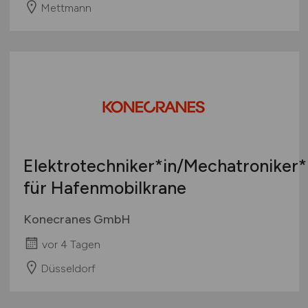
Mettmann
Sonstige
Österreich
Schweiz
Europa
International
Elektrotechniker*in/Mechatroniker*
für Hafenmobilkrane
Konecranes GmbH
vor 4 Tagen
Düsseldorf