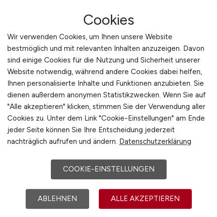
Ettlingen, Karlsruhe
Cookies
Wir verwenden Cookies, um Ihnen unsere Website
bestmöglich und mit relevanten Inhalten anzuzeigen. Davon
sind einige Cookies für die Nutzung und Sicherheit unserer
Website notwendig, während andere Cookies dabei helfen,
Ihnen personalisierte Inhalte und Funktionen anzubieten. Sie
dienen außerdem anonymen Statistikzwecken. Wenn Sie auf
"Alle akzeptieren" klicken, stimmen Sie der Verwendung aller
Ingenieur
(m/w/d)
für
Cookies zu. Unter dem Link "Cookie-Einstellungen" am Ende
mechanische Konstruktion, Test
jeder Seite können Sie Ihre Entscheidung jederzeit
und Systemintegration
nachträglich aufrufen und ändern.
Datenschutzerklärung
Advantest Europe GmbH
COOKIE-EINSTELLUNGEN
27.07.2026
ABLEHNEN
ALLE AKZEPTIEREN
Böblingen