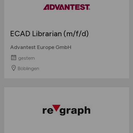
Sonstige
Österreich
Schweiz
Europa
ECAD Librarian
(m/f/d)
International
Advantest Europe GmbH
gestern
Böblingen