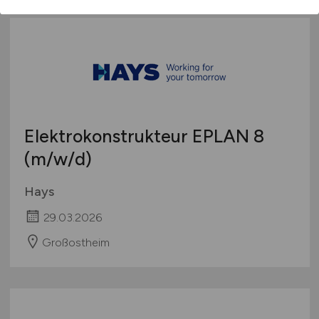
Elektrokonstrukteur EPLAN 8
(m/w/d)
Hays
29.03.2026
Großostheim