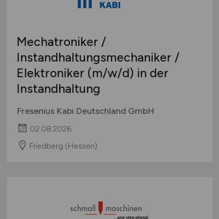
Schweiz
Europa
Mechatroniker /
International
Instandhaltungsmechaniker /
Elektroniker
(m/w/d)
in der
Instandhaltung
Fresenius Kabi Deutschland GmbH
02.08.2026
Friedberg (Hessen)