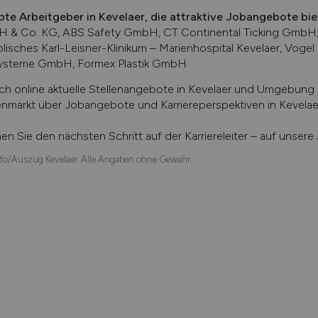
bte Arbeitgeber in
Kevelaer
, die attraktive Jobangebote bi
 & Co. KG, ABS Safety GmbH, CT Continental Ticking GmbH,
lisches Karl-Leisner-Klinikum – Marienhospital Kevelaer, Vo
systeme GmbH, Formex Plastik GmbH
ch online aktuelle Stellenangebote in
Kevelaer
und Umgebung su
enmarkt über Jobangebote und Karriereperspektiven in
Kevelae
n Sie den nächsten Schritt auf der Karriereleiter – auf unser
fo/Auszug Kevelaer. Alle Angaben ohne Gewähr.