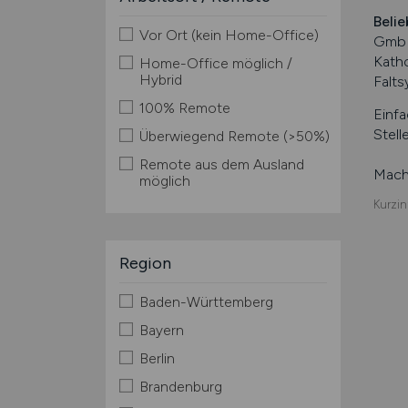
Belie
Vor Ort (kein Home-Office)
GmbH
Katho
Home-Office möglich /
Hybrid
Falt
100% Remote
Einfa
Stell
Überwiegend Remote (>50%)
Remote aus dem Ausland
Mache
möglich
Kurzin
Region
Baden-Württemberg
Bayern
Berlin
Brandenburg