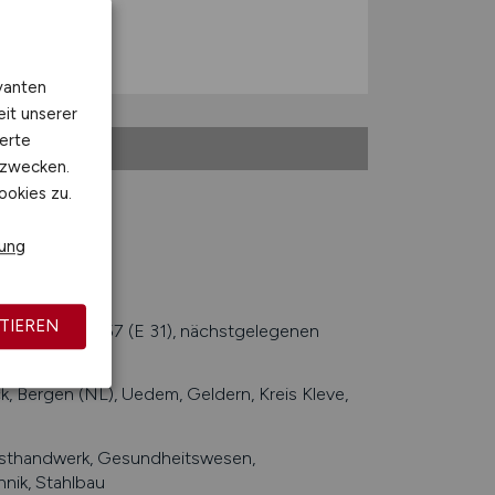
vanten
eit unserer
erte
kzwecken.
ookies zu.
rung
TIEREN
sautobahn A 57 (E 31), nächstgelegenen
ldorf
 Bergen (NL), Uedem, Geldern, Kreis Kleve,
sthandwerk, Gesundheitswesen,
hnik, Stahlbau