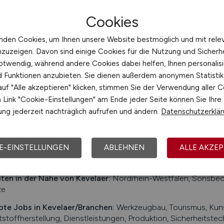
Hays
Cookies
19.04.2026
Essen
nden Cookies, um Ihnen unsere Website bestmöglich und mit rele
nzuzeigen. Davon sind einige Cookies für die Nutzung und Sicherh
otwendig, während andere Cookies dabei helfen, Ihnen personalisi
1
nd Funktionen anzubieten. Sie dienen außerdem anonymen Statisti
uf "Alle akzeptieren" klicken, stimmen Sie der Verwendung aller C
Link "Cookie-Einstellungen" am Ende jeder Seite können Sie Ihre
ng jederzeit nachträglich aufrufen und ändern.
Datenschutzerklä
t:
Kevelaer
ohner:
ca. 30.000
E-EINSTELLUNGEN
ABLEHNEN
ALLE AKZEP
ehrsanbindungen:
Bahnhof Kevelaer, Bundesstraße B 9, Bunde
äfen sind der Flughafen Niederrhein und der Flughafen Düsse
iten in der Nähe von
Kevelaer
:
Nordrhein-Westfalen, Sonsbeck,
ze
bte Jobs in
Kevelaer
/Branchen
:
Werkzeugbau, Tourismus, Kun
stoffherstellung, Dienstleistungen, Produktion, Sicherheitstec