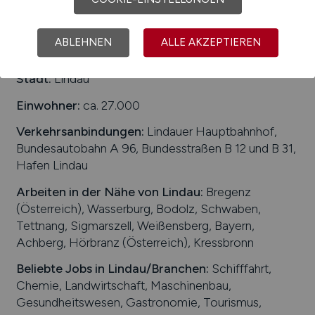
1
ABLEHNEN
ALLE AKZEPTIEREN
Stadt:
Lindau
Einwohner:
ca. 27.000
Verkehrsanbindungen:
Lindauer Hauptbahnhof,
Bundesautobahn A 96, Bundesstraßen B 12 und B 31,
Hafen Lindau
Arbeiten in der Nähe von
Lindau
:
Bregenz
(Österreich), Wasserburg, Bodolz, Schwaben,
Tettnang, Sigmarszell, Weißensberg, Bayern,
Achberg, Hörbranz (Österreich), Kressbronn
Beliebte Jobs in
Lindau
/Branchen
:
Schifffahrt,
Chemie, Landwirtschaft, Maschinenbau,
Gesundheitswesen, Gastronomie, Tourismus,