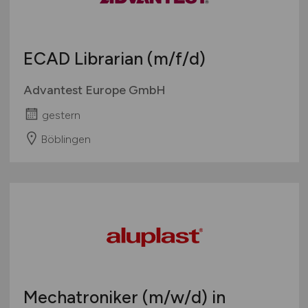
Schweiz
Europa
ECAD Librarian
(m/f/d)
International
Advantest Europe GmbH
gestern
Böblingen
Mechatroniker
(m/w/d)
in