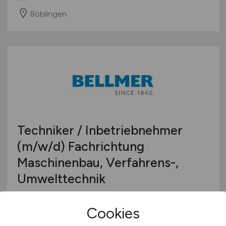
Böblingen
Techniker / Inbetriebnehmer
(m/w/d)
Fachrichtung
Maschinenbau, Verfahrens-,
Umwelttechnik
Bellmer GmbH
Cookies
26.07.2026