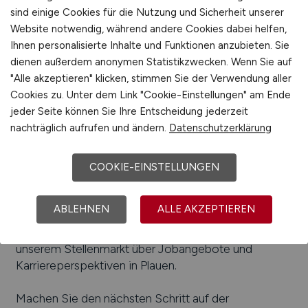
sind einige Cookies für die Nutzung und Sicherheit unserer
Maschinen-, Ingenieurwesen
Website notwendig, während andere Cookies dabei helfen,
Beliebte Arbeitgeber in
Plauen
, die attraktive
Ihnen personalisierte Inhalte und Funktionen anzubieten. Sie
Jobangebote bieten
:
Plauen Stahl Technologie
dienen außerdem anonymen Statistikzwecken. Wenn Sie auf
GmbH, SDP Sachsendruck GmbH, Vogtländisches
"Alle akzeptieren" klicken, stimmen Sie der Verwendung aller
Kabelwerk GmbH, vosla GmbH, BAP Boysen
Cookies zu. Unter dem Link "Cookie-Einstellungen" am Ende
Abgssysteme Plauen GmbH & Co. KG, EControl-
jeder Seite können Sie Ihre Entscheidung jederzeit
Glas GmbH & Co. KG, Vogtlandmilch GmbH, Plauen
nachträglich aufrufen und ändern.
Datenschutzerklärung
Stahl Technologie GmbH, Herold Maschinenbau
GmbH, MAN Truck und Bus Deutschland AG, Wema
COOKIE-EINSTELLUNGEN
Vogtland Technology GmbH, Vogtländisches
Kabelwerk GmbH
ABLEHNEN
ALLE AKZEPTIEREN
Einfach online aktuelle Stellenangebote in
Plauen
und Umgebung suchen. Informieren Sie sich auf
unserem Stellenmarkt über Jobangebote und
Karriereperspektiven in
Plauen
.
Machen Sie den nächsten Schritt auf der