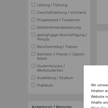
Leitung / Führung
Geschäftsleitung / Vorstand
Projektarbeit / Freelancer
Arbeitnehmerüberlassung
geringfügige Beschäftigung /
Minijob
Berufseinstieg / Trainee
Bachelor-/ Master-/ Diplom-
Arbeit
Studentenjobs /
Werkstudenten
Ausbildung / Studium
Wir verwe
Praktikum
Inhalten a
Website n
Inhalte u
Arbeitsort / Remote