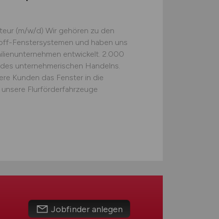
teur (m/w/d) Wir gehören zu den
off-Fenstersystemen und haben uns
ilienunternehmen entwickelt. 2.000
 des unternehmerischen Handelns.
ere Kunden das Fenster in die
 unsere Flurförderfahrzeuge
Jobfinder anlegen