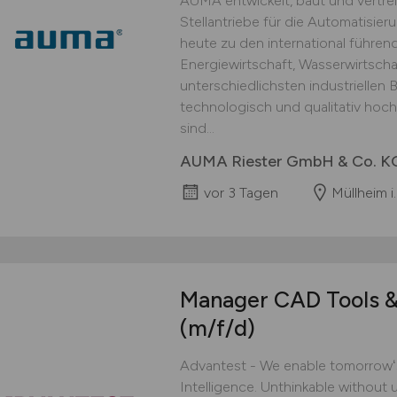
AUMA entwickelt, baut und vertrei
Stellantriebe für die Automatisier
heute zu den international führen
Energiewirtschaft, Wasserwirtsch
unterschiedlichsten industriellen 
technologisch und qualitativ hoc
sind...
AUMA Riester GmbH & Co. K
vor 3 Tagen
Müllheim i
Manager CAD Tools &
(m/f/d)
Advantest - We enable tomorrowʻs 
Intelligence. Unthinkable without u