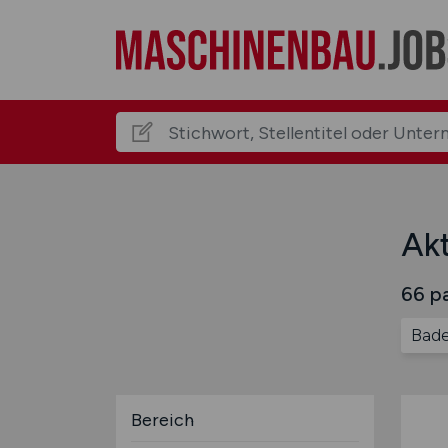
Ak
66 pa
Bad
Bereich