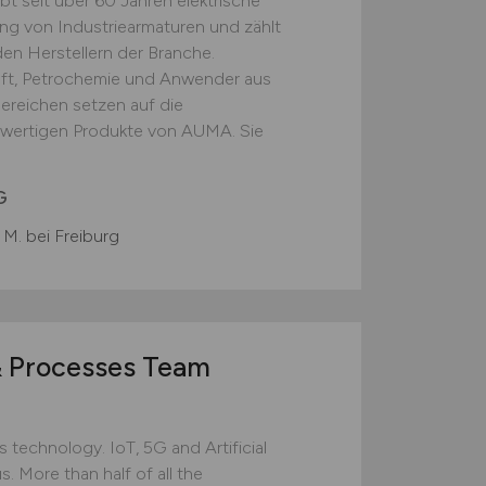
bt seit über 60 Jahren elektrische
ung von Industriearmaturen und zählt
den Herstellern der Branche.
aft, Petrochemie und Anwender aus
Bereichen setzen auf die
hwertigen Produkte von AUMA. Sie
G
. M. bei Freiburg
 Processes Team
technology. IoT, 5G and Artificial
s. More than half of all the