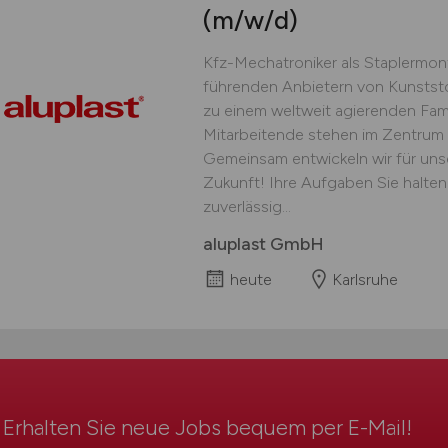
(m/w/d)
Kfz-Mechatroniker als Staplermon
führenden Anbietern von Kunstst
zu einem weltweit agierenden Fam
Mitarbeitende stehen im Zentrum
Gemeinsam entwickeln wir für uns
Zukunft! Ihre Aufgaben Sie halten
zuverlässig...
aluplast GmbH
heute
Karlsruhe
Erhalten Sie neue Jobs bequem per
E-Mail
!