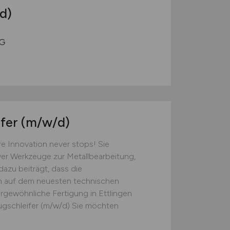
d)
KG
fer
(m/w/d)
e Innovation never stops! Sie
iver Werkzeuge zur Metallbearbeitung,
azu beiträgt, dass die
n auf dem neuesten technischen
ergewöhnliche Fertigung in Ettlingen
gschleifer (m/w/d) Sie möchten