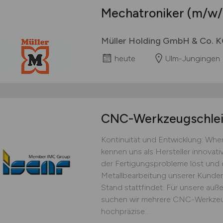
Mechatroniker
(m/w/
Müller Holding GmbH & Co. 
heute
Ulm-Jungingen
CNC-Werkzeugschlei
Kontinuität und Entwicklung: Wher
kennen uns als Hersteller innovat
der Fertigungsprobleme löst und d
Metallbearbeitung unserer Kunde
Stand stattfindet. Für unsere auß
suchen wir mehrere CNC-Werkzeu
hochpräzise...