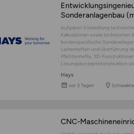
Entwicklungsingenieu
Sonderanlagenbau
(
Aufgaben Entwicklung technischer
Kalkulationen sowie technischen 
kundenspezifische Sonderanlage
Lastenheften und Überführung de
Pflichtenhefte, 3D-Konstruktione
LösungskonzepteKonstruktion und
Hays
vor 3 Tagen
Schwaikh
CNC-Maschineneinri