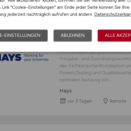
uf "Alle akzeptieren" klicken, stimmen Sie der Verwendung aller C
Link "Cookie-Einstellungen" am Ende jeder Seite können Sie Ihre
ng jederzeit nachträglich aufrufen und ändern.
Datenschutzerklä
Prozess­automatisier
(m/w/d)
E-EINSTELLUNGEN
ABLEHNEN
ALLE AKZEP
Aufgaben Analyse und Optimieru
RechnungseingangsprozessesEinr
Freigabe- und Zuordnungsworkfl
den FachbereichenKonzeption un
FlowersTesting und Qualitätssich
optimalen Nutzung von...
Hays
vor 3 Tagen
Remote