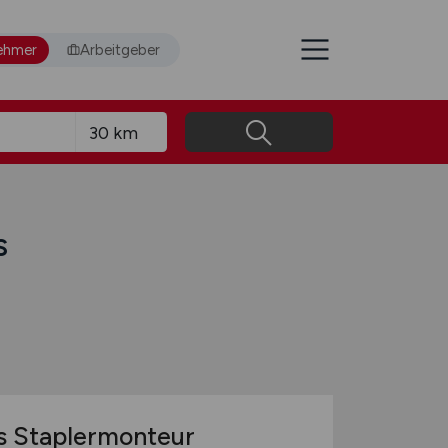
ehmer
Arbeitgeber
s
s Staplermonteur