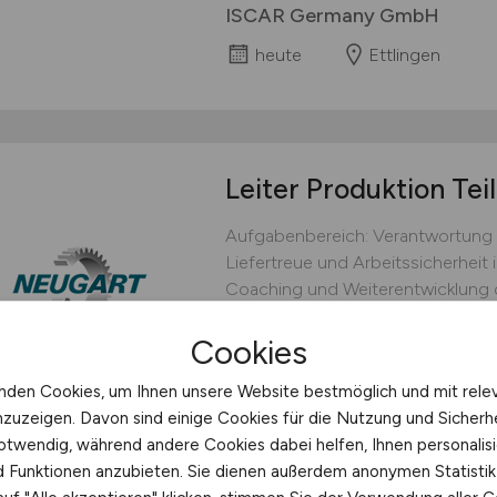
ISCAR Germany GmbH
heute
Ettlingen
Leiter Produktion Tei
Aufgabenbereich: Verantwortung fü
Liefertreue und Arbeitssicherheit i
Coaching und Weiterentwicklung 
Shopfloor; Umsetzung und nachha
Cookies
Management- und Shopfloor-Prinz
Einleitung und Nachverfolgung von
nden Cookies, um Ihnen unsere Website bestmöglich und mit rele
Neugart GmbH
nzuzeigen. Davon sind einige Cookies für die Nutzung und Sicherh
otwendig, während andere Cookies dabei helfen, Ihnen personalisi
gestern
Kippenheim
nd Funktionen anzubieten. Sie dienen außerdem anonymen Statisti