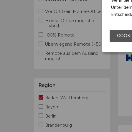
Wenn Sie a
Unter dem 
Vor Ort (kein Home-Office)
Entscheidu
Home-Office möglich /
Hybrid
100% Remote
COOKI
Überwiegend Remote (>50%)
Remote aus dem Ausland
möglich
Region
Baden-Württemberg
Bayern
Berlin
Brandenburg