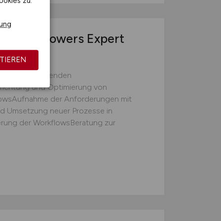
ookies zu.
rung
ung mit Flowers Expert
TIEREN
ng des bestehenden
ichtung und Optimierung von
owsAufnahme der Anforderungen mit
d Umsetzung neuer Prozesse in
erung der WorkflowsBeratung zur