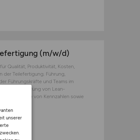
lefertigung
(m/w/d)
r Qualität, Produktivität, Kosten,
n der Teilefertigung; Führung,
der Führungskräfte und Teams im
ltige Verankerung von Lean-
ipien; Analyse von Kennzahlen sowie
...
vanten
eit unserer
erte
kzwecken.