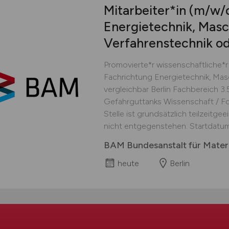
Mitarbeiter*in
(m/w/
Energietechnik, Masc
Verfahrenstechnik od
Promovierte*r wissenschaftliche*r 
Fachrichtung Energietechnik, Mas
vergleichbar Berlin Fachbereich 3
Gefahrguttanks Wissenschaft / For
Stelle ist grundsätzlich teilzeitge
nicht entgegenstehen. Startdatum
BAM Bundesanstalt für Mater
heute
Berlin