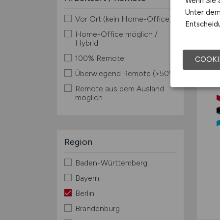
Wenn Sie a
Unter dem 
Vor Ort (kein Home-Office)
Entscheidu
Home-Office möglich /
Hybrid
100% Remote
COOKI
Überwiegend Remote (>50%)
Remote aus dem Ausland
möglich
Region
Baden-Württemberg
Bayern
Berlin
Brandenburg