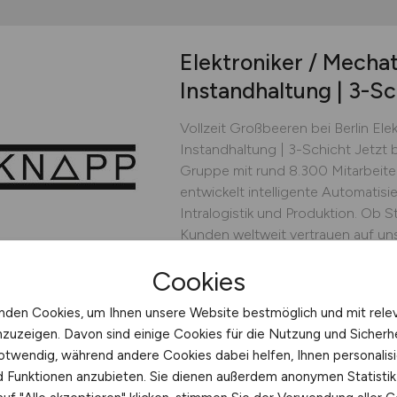
Elektroniker / Mecha
Instandhaltung | 3-Sc
Vollzeit Großbeeren bei Berlin Ele
Instandhaltung | 3-Schicht Jetzt
Gruppe mit rund 8.300 Mitarbeite
entwickelt intelligente Automatisi
Intralogistik und Produktion. Ob S
Kunden weltweit vertrauen auf uns
KNAPP Deutschland GmbH
Cookies
vor 5 Tagen
Großbeere
nden Cookies, um Ihnen unsere Website bestmöglich und mit rele
nzuzeigen. Davon sind einige Cookies für die Nutzung und Sicherh
otwendig, während andere Cookies dabei helfen, Ihnen personalisi
nd Funktionen anzubieten. Sie dienen außerdem anonymen Statisti