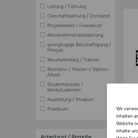
Leitung / Führung
Geschäftsleitung / Vorstand
Projektarbeit / Freelancer
Arbeitnehmerüberlassung
geringfügige Beschäftigung /
Minijob
Berufseinstieg / Trainee
Bachelor-/ Master-/ Diplom-
Arbeit
Studentenjobs /
Werkstudenten
Ausbildung / Studium
Wir verwe
Praktikum
Inhalten a
Website n
Inhalte u
Arbeitsort / Remote