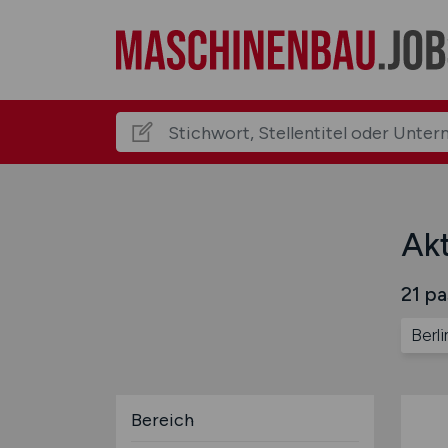
Akt
21 pa
Berli
Bereich