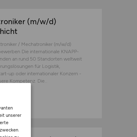
troniker
(m/w/d)
hicht
ktroniker / Mechatroniker (m/w/d)
 bewerben Die internationale KNAPP-
nden an rund 50 Standorten weltweit
erungslösungen für Logistik,
tart-up oder internationaler Konzern -
ere Kompetenz. Die...
n bei Berlin
vanten
eit unserer
erte
kzwecken.