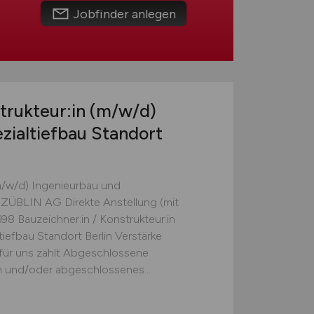
Jobfinder anlegen
trukteur:in
(m/w/d)
zialtiefbau Standort
(m/w/d) Ingenieurbau und
. ZÜBLIN AG Direkte Anstellung (mit
98 Bauzeichner:in / Konstrukteur:in
iefbau Standort Berlin Verstärke
für uns zählt Abgeschlossene
n und/oder abgeschlossenes...