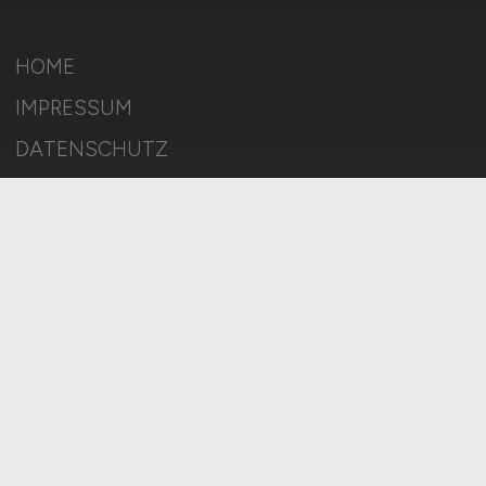
HOME
IMPRESSUM
DATENSCHUTZ
COOKIE-EINSTELLUNGEN
AGB
BILDQUELLEN
KI-TRANSPARENZ
BESCHWERDEN
MELDESTELLE
SITEMAP