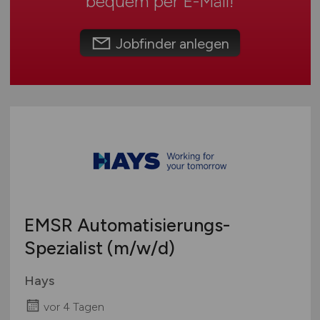
bequem per
E-Mail
!
Sonstige
Österreich
Schweiz
Jobfinder anlegen
Europa
International
EMSR Automatisierungs-
Spezialist
(m/w/d)
Hays
vor 4 Tagen