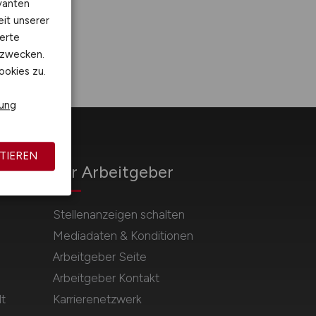
vanten
eit unserer
erte
kzwecken.
ookies zu.
rung
TIEREN
Für Arbeitgeber
Stellenanzeigen schalten
Mediadaten & Konditionen
Arbeitgeber Seite
Arbeitgeber Kontakt
t
Karrierenetzwerk