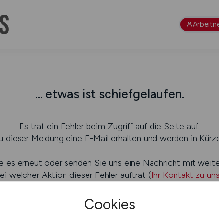
Arbeitn
... etwas ist schiefgelaufen.
Es trat ein Fehler beim Zugriff auf die Seite auf.
 dieser Meldung eine E-Mail erhalten und werden in Kürze
e es erneut oder senden Sie uns eine Nachricht mit weit
ei welcher Aktion dieser Fehler auftrat (
Ihr Kontakt zu un
Cookies