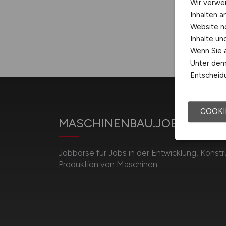
Wir verwe
Inhalten a
Website n
Inhalte u
Wenn Sie a
Unter dem 
Entscheidu
COOKI
MASCHINENBAU.JOBS
Jobbörse für Jobs in der Entwicklung, Konstr
Produktion von Maschinen.