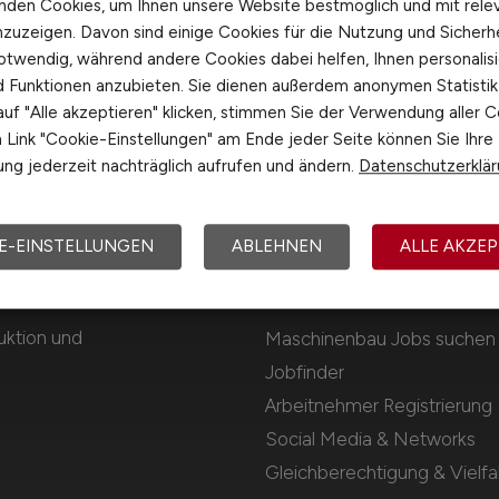
nden Cookies, um Ihnen unsere Website bestmöglich und mit rele
nzuzeigen. Davon sind einige Cookies für die Nutzung und Sicherh
otwendig, während andere Cookies dabei helfen, Ihnen personalisi
nd Funktionen anzubieten. Sie dienen außerdem anonymen Statisti
uf "Alle akzeptieren" klicken, stimmen Sie der Verwendung aller C
Link "Cookie-Einstellungen" am Ende jeder Seite können Sie Ihre
ng jederzeit nachträglich aufrufen und ändern.
Datenschutzerklä
E-EINSTELLUNGEN
ABLEHNEN
ALLE AKZEP
Für Arbeitnehmer
uktion und
Maschinenbau Jobs suchen
Jobfinder
Arbeitnehmer Registrierung
Social Media & Networks
Gleichberechtigung & Vielfal