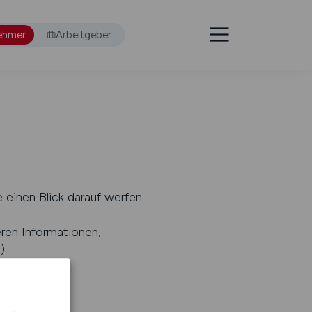
ehmer
Arbeitgeber
 einen Blick darauf werfen.
eren Informationen,
s
).