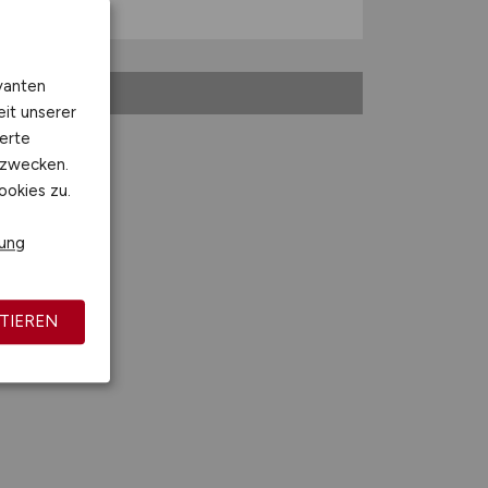
vanten
eit unserer
erte
kzwecken.
ookies zu.
rung
TIEREN