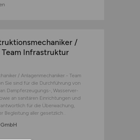
en
truktionsmechaniker /
Team Infrastruktur
haniker / Anlagenmechaniker - Team
en Sie sind für die Durchführung von
 an Dampferzeugungs-, Wasserver-
wie an sanitären Einrichtungen und
rantwortlich für die Überwachung,
Begleitung aller gesetzlich...
s GmbH