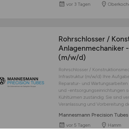
vor 3 Tagen
Oberkoch
Rohrschlosser / Kons
Anlagenmechaniker - 
(m/w/d)
Rohrschlosser / Konstruktionsmec
Infrastruktur (m/w/d) Ihre Aufgab
Reparatur- und Wartungsarbeiten
und -entsorgungseinrichtungen so
Kühltürmen zuständig. Sie sind ve
Veranlassung und Vorbereitung der 
Mannesmann Precision Tube
vor 5 Tagen
Hamm