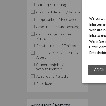
Leitung / Führung
Geschäftsleitung / Vorstand
Wir verwe
Projektarbeit / Freelancer
Inhalten a
Arbeitnehmerüberlassung
Website n
geringfügige Beschäftigung /
Inhalte u
Minijob
Wenn Sie a
Berufseinstieg / Trainee
Unter dem 
Entscheidu
Bachelor-/ Master-/ Diplom-
Arbeit
Studentenjobs /
Werkstudenten
COOKI
Ausbildung / Studium
Praktikum
Arbeitsort / Remote