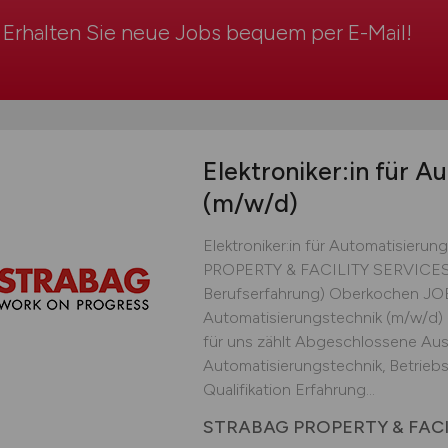
Erhalten Sie neue Jobs bequem per
E-Mail
!
Elektroniker:in für A
(m/w/d)
Elektroniker:in für Automatisier
PROPERTY & FACILITY SERVICES 
Berufserfahrung) Oberkochen JOB-I
Automatisierungstechnik (m/w/d)
für uns zählt Abgeschlossene Ausbi
Automatisierungstechnik, Betriebs
Qualifikation Erfahrung...
STRABAG PROPERTY & FACI