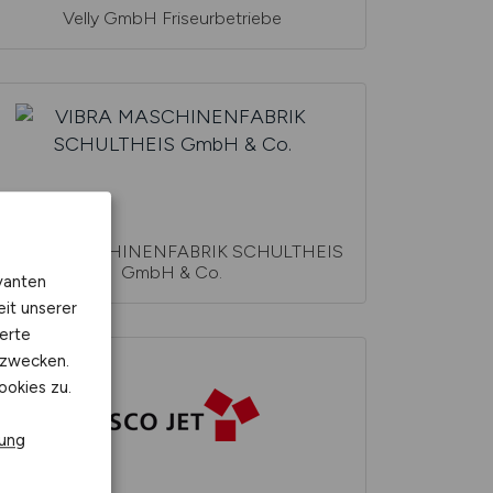
Velly GmbH Friseurbetriebe
VIBRA MASCHINENFABRIK SCHULTHEIS
GmbH & Co.
vanten
eit unserer
erte
kzwecken.
ookies zu.
rung