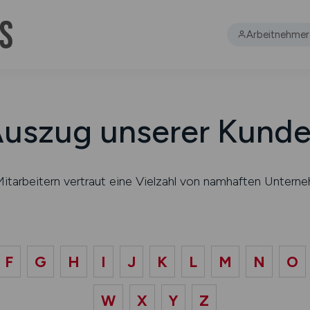
Arbeitnehmer
uszug unserer Kund
n Mitarbeitern vertraut eine Vielzahl von namhaften U
F
G
H
I
J
K
L
M
N
O
W
X
Y
Z