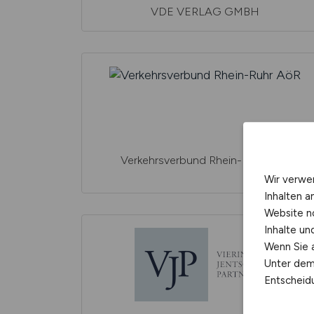
VDE VERLAG GMBH
Verkehrsverbund Rhein-Ruhr AöR
Wir verwe
Inhalten a
Website n
Inhalte u
Wenn Sie a
Unter dem 
Entscheidu