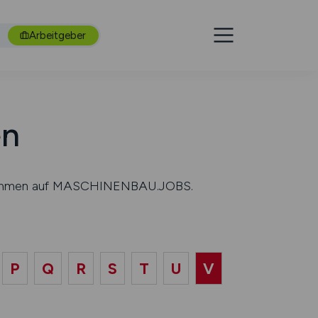
Arbeitgeber
en
nternehmen auf MASCHINENBAU.JOBS.
P
Q
R
S
T
U
V