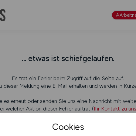
Arbeitn
... etwas ist schiefgelaufen.
Es trat ein Fehler beim Zugriff auf die Seite auf.
 dieser Meldung eine E-Mail erhalten und werden in Kürze
e es erneut oder senden Sie uns eine Nachricht mit weit
ei welcher Aktion dieser Fehler auftrat (
Ihr Kontakt zu un
Cookies