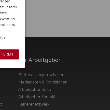
vanten
eit unserer
erte
kzwecken.
ookies zu.
rung
TIEREN
Für Arbeitgeber
Stellenanzeigen schalten
Mediadaten & Konditionen
Arbeitgeber Seite
Arbeitgeber Kontakt
t
Karrierenetzwerk