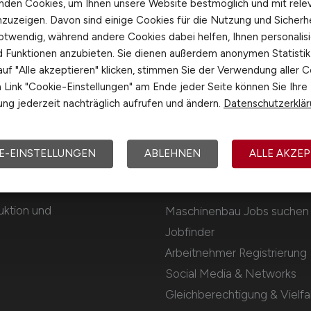
nden Cookies, um Ihnen unsere Website bestmöglich und mit rele
nzuzeigen. Davon sind einige Cookies für die Nutzung und Sicherh
otwendig, während andere Cookies dabei helfen, Ihnen personalisi
nd Funktionen anzubieten. Sie dienen außerdem anonymen Statisti
uf "Alle akzeptieren" klicken, stimmen Sie der Verwendung aller C
Link "Cookie-Einstellungen" am Ende jeder Seite können Sie Ihre
ng jederzeit nachträglich aufrufen und ändern.
Datenschutzerklä
E-EINSTELLUNGEN
ABLEHNEN
ALLE AKZEP
Für Arbeitnehmer
uktion und
Maschinenbau Jobs suchen
Jobfinder
Arbeitnehmer Registrierung
Social Media & Networks
Gleichberechtigung & Vielfal