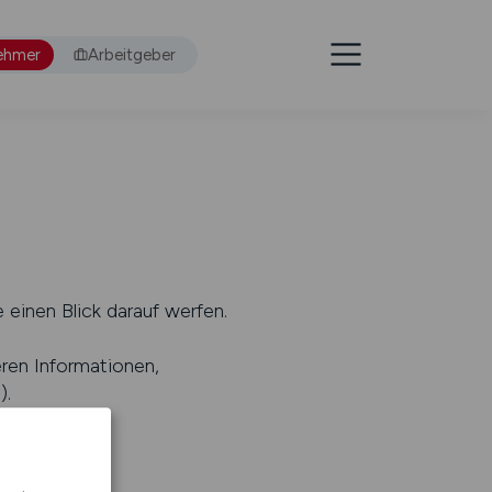
ehmer
Arbeitgeber
 einen Blick darauf werfen.
eren Informationen,
s
).