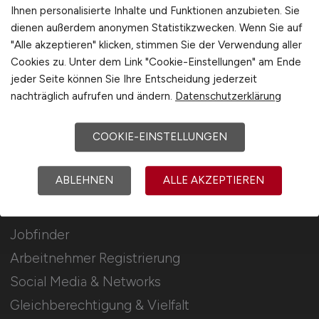
Stellenanzeigen schalten
Ihnen personalisierte Inhalte und Funktionen anzubieten. Sie
dienen außerdem anonymen Statistikzwecken. Wenn Sie auf
Mediadaten & Konditionen
"Alle akzeptieren" klicken, stimmen Sie der Verwendung aller
Arbeitgeber Seite
Cookies zu. Unter dem Link "Cookie-Einstellungen" am Ende
jeder Seite können Sie Ihre Entscheidung jederzeit
Arbeitgeber Kontakt
nachträglich aufrufen und ändern.
Datenschutzerklärung
Karrierenetzwerk
COOKIE-EINSTELLUNGEN
Für Arbeitnehmer
ABLEHNEN
ALLE AKZEPTIEREN
Maschinenbau Jobs suchen
Jobfinder
Arbeitnehmer Registrierung
Social Media & Networks
Gleichberechtigung & Vielfalt